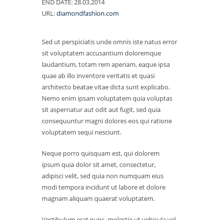
END DATE:
28.03.2014
URL:
diamondfashion.com
Sed ut perspiciatis unde omnis iste natus error
sit voluptatem accusantium doloremque
laudantium, totam rem aperiam, eaque ipsa
quae ab illo inventore veritatis et quasi
architecto beatae vitae dicta sunt explicabo.
Nemo enim ipsam voluptatem quia voluptas
sit aspernatur aut odit aut fugit, sed quia
consequuntur magni dolores eos qui ratione
voluptatem sequi nesciunt.
Neque porro quisquam est, qui dolorem
ipsum quia dolor sit amet, consectetur,
adipisci velit, sed quia non numquam eius
modi tempora incidunt ut labore et dolore
magnam aliquam quaerat voluptatem.
Vestibulum erat nunc, molestie ut vehicula vel,