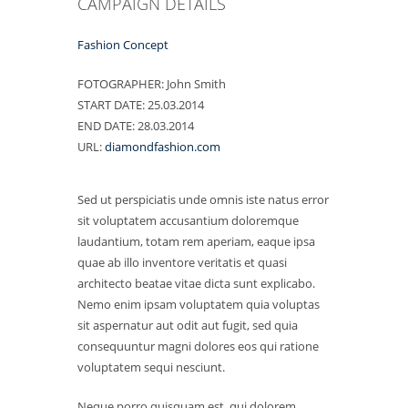
CAMPAIGN DETAILS
Fashion Concept
FOTOGRAPHER:
John Smith
START DATE:
25.03.2014
END DATE:
28.03.2014
URL:
diamondfashion.com
Sed ut perspiciatis unde omnis iste natus error
sit voluptatem accusantium doloremque
laudantium, totam rem aperiam, eaque ipsa
quae ab illo inventore veritatis et quasi
architecto beatae vitae dicta sunt explicabo.
Nemo enim ipsam voluptatem quia voluptas
sit aspernatur aut odit aut fugit, sed quia
consequuntur magni dolores eos qui ratione
voluptatem sequi nesciunt.
Neque porro quisquam est, qui dolorem