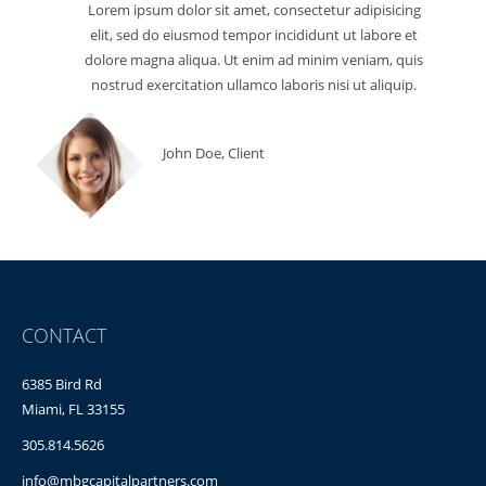
Lorem ipsum dolor sit amet, consectetur adipisicing
elit, sed do eiusmod tempor incididunt ut labore et
dolore magna aliqua. Ut enim ad minim veniam, quis
nostrud exercitation ullamco laboris nisi ut aliquip.
John Doe, Client
CONTACT
6385 Bird Rd
Miami, FL 33155
305.814.5626
info@mbgcapitalpartners.com