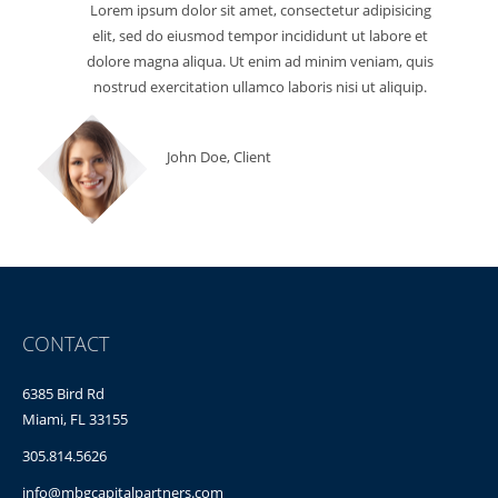
Lorem ipsum dolor sit amet, consectetur adipisicing
elit, sed do eiusmod tempor incididunt ut labore et
dolore magna aliqua. Ut enim ad minim veniam, quis
nostrud exercitation ullamco laboris nisi ut aliquip.
John Doe, Client
CONTACT
6385 Bird Rd
Miami, FL 33155
305.814.5626
info@mbgcapitalpartners.com