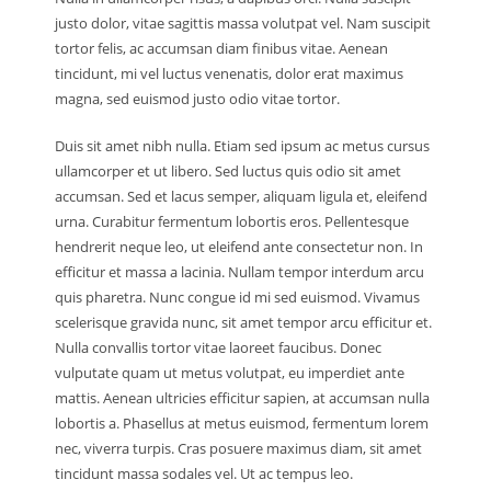
justo dolor, vitae sagittis massa volutpat vel. Nam suscipit
tortor felis, ac accumsan diam finibus vitae. Aenean
tincidunt, mi vel luctus venenatis, dolor erat maximus
magna, sed euismod justo odio vitae tortor.
Duis sit amet nibh nulla. Etiam sed ipsum ac metus cursus
ullamcorper et ut libero. Sed luctus quis odio sit amet
accumsan. Sed et lacus semper, aliquam ligula et, eleifend
urna. Curabitur fermentum lobortis eros. Pellentesque
hendrerit neque leo, ut eleifend ante consectetur non. In
efficitur et massa a lacinia. Nullam tempor interdum arcu
quis pharetra. Nunc congue id mi sed euismod. Vivamus
scelerisque gravida nunc, sit amet tempor arcu efficitur et.
Nulla convallis tortor vitae laoreet faucibus. Donec
vulputate quam ut metus volutpat, eu imperdiet ante
mattis. Aenean ultricies efficitur sapien, at accumsan nulla
lobortis a. Phasellus at metus euismod, fermentum lorem
nec, viverra turpis. Cras posuere maximus diam, sit amet
tincidunt massa sodales vel. Ut ac tempus leo.