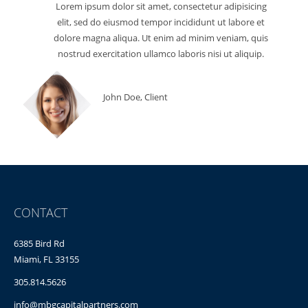
Lorem ipsum dolor sit amet, consectetur adipisicing
elit, sed do eiusmod tempor incididunt ut labore et
dolore magna aliqua. Ut enim ad minim veniam, quis
nostrud exercitation ullamco laboris nisi ut aliquip.
John Doe, Client
CONTACT
6385 Bird Rd
Miami, FL 33155
305.814.5626
info@mbgcapitalpartners.com