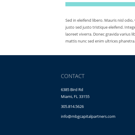
Sed in eleifend libero. Mauris nisl odi
justo sed justo tristique eleifend. Int
laoreet viverra. Donec gravida varius l
mattis nunc sed enim ultrices pharetra
CONTACT
6385 Bird Rd
Miami, FL 33155
305.814.5626
info@mbgcapitalpartners.com