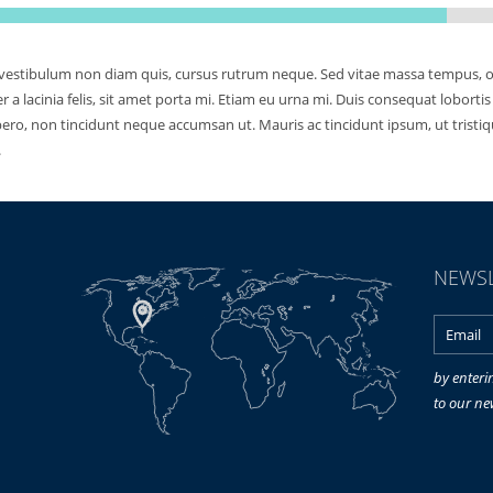
o, vestibulum non diam quis, cursus rutrum neque. Sed vitae massa tempus, or
eger a lacinia felis, sit amet porta mi. Etiam eu urna mi. Duis consequat lob
ibero, non tincidunt neque accumsan ut. Mauris ac tincidunt ipsum, ut tristiqu
.
NEWSL
by enteri
to our ne