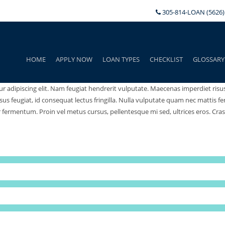
305-814-LOAN (5626)
HOME
APPLY NOW
LOAN TYPES
CHECKLIST
GLOSSARY
 adipiscing elit. Nam feugiat hendrerit vulputate. Maecenas imperdiet risus f
 feugiat, id consequat lectus fringilla. Nulla vulputate quam nec mattis fe
 fermentum. Proin vel metus cursus, pellentesque mi sed, ultrices eros. Cras