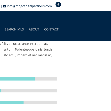
 |
info@mbgcapitalpartners.com
SEARCH MLS
ABOUT
CONTACT
elis, et luctus ante interdum at.
rmentum. Pellentesque id nisi turpis.
 justo arcu, imperdiet nec metus ac,